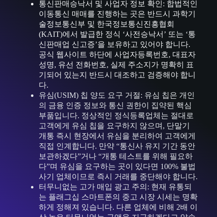
통신판매승낙서 및 사업자 정보 확인: 합법적인
이동통신 매매를 진행하는 곳은 반드시 과학기
술정보통신부 및 한국정보통신진흥협회
(KAIT)에서 발급한 정식 ‘사전승낙서’ 또는 ‘통
신판매업 신고증’을 보유하고 있어야 합니다.
공식 웹사이트 하단에 사업자등록번호, 대표자
성명, 유선 전화번호, 실제 주소지가 명확히 표
기되어 있는지 반드시 대조하고 검증해야 합니
다.
유심(USIM) 칩 양도 요구 거절: 유심 칩은 개인
의 금융 인증 정보와 통신 권한이 집약된 핵심
부품입니다. 정상적인 정식등록업체는 절대로
고객에게 유심 칩을 요구하지 않으며, 단말기
개통 즉시 현장에서 유심을 분리하여 고객에게
직접 인계합니다. 만약 “통신사 유지 기간 동안
보관하겠다”거나 “개통 테스트를 위해 필요하
다”며 유심을 요구하는 곳이 있다면 100% 불법
사기 업체이므로 즉시 거래를 중단해야 합니다.
터무니없는 고가 매입 광고 주의: 현재 유통되
는 플래그십 스마트폰의 중고 시장 시세는 명확
하게 정해져 있습니다. 다른 업체에 비해 2배 이