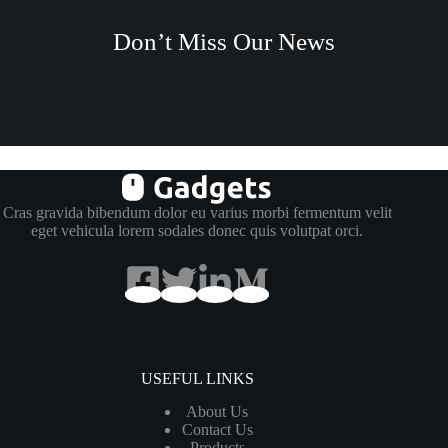
Don’t Miss Our News
Cras gravida bibendum dolor eu varius morbi fermentum velit
eget vehicula lorem sodales donec quis volutpat orci.
USEFUL LINKS
About Us
Contact Us
Products